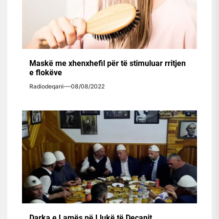
Maskë me xhenxhefil për të stimuluar rritjen
e flokëve
Radiodeqani
08/08/2022
Darka e Lamës në Llukë të Deçanit,