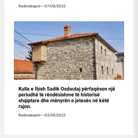
Radiodeqani
07/08/2022
Kulla e Ibish Sadik Osdautaj përfaqëson një
periudhë të rëndësishme të historisë
shqiptare dhe mënyrën e jetesës në këtë
rajon.
Radiodeqani
02/08/2022