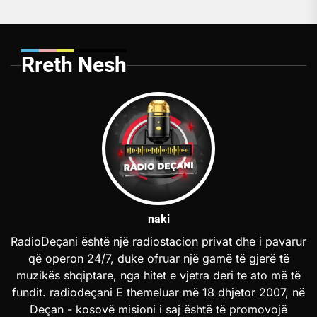
Rreth Nesh
naki
RadioDeçani është një radiostacion privat dhe i pavarur
që operon 24/7, duke ofruar një gamë të gjerë të
muzikës shqiptare, nga hitet e vjetra deri te ato më të
fundit. radiodeçani E themeluar më 18 dhjetor 2007, në
Deçan - kosovë misioni i saj është të promovojë