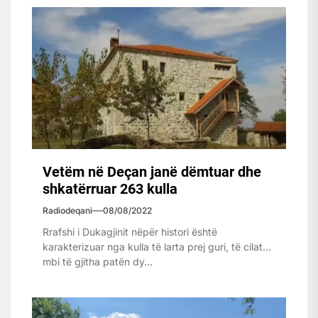
Vetëm në Deçan janë dëmtuar dhe
shkatërruar 263 kulla
Radiodeqani
08/08/2022
Rrafshi i Dukagjinit nëpër histori është
karakterizuar nga kulla të larta prej guri, të cilat
mbi të gjitha patën dy...