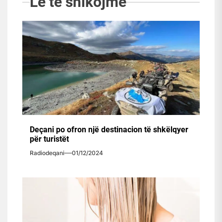
Le të shikojmë
Deçani po ofron një destinacion të shkëlqyer
për turistët
Radiodeqani
01/12/2024