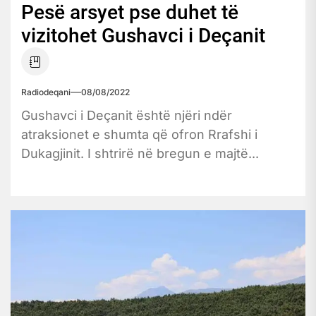
Pesë arsyet pse duhet të
vizitohet Gushavci i Deçanit
Radiodeqani
08/08/2022
Gushavci i Deçanit është njëri ndër
atraksionet e shumta që ofron Rrafshi i
Dukagjinit. I shtrirë në bregun e majtë...