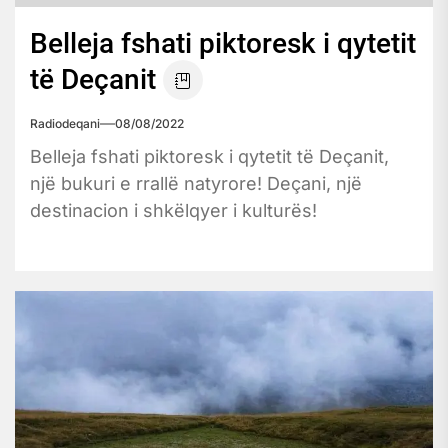
Belleja fshati piktoresk i qytetit
të Deçanit
Radiodeqani
08/08/2022
Belleja fshati piktoresk i qytetit të Deçanit,
një bukuri e rrallë natyrore! Deçani, një
destinacion i shkëlqyer i kulturës!