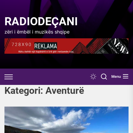
Skip
to
the
RADIODEÇANI
content
zëri i ëmbël i muzikës shqipe
Menu
Kategori:
Aventurë