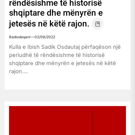
rëndësishme të historisë
shqiptare dhe mënyrën e
jetesës në këtë rajon.
Radiodeqani
02/08/2022
Kulla e Ibish Sadik Osdautaj përfaqëson një
periudhë të rëndësishme të historisë
shqiptare dhe mënyrën e jetesës në këtë
rajon....