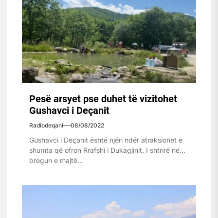
Pesë arsyet pse duhet të vizitohet
Gushavci i Deçanit
Radiodeqani
08/08/2022
Gushavci i Deçanit është njëri ndër atraksionet e
shumta që ofron Rrafshi i Dukagjinit. I shtrirë në
bregun e majtë...