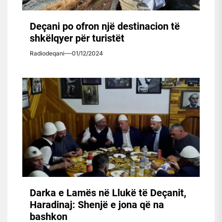
Deçani po ofron një destinacion të
shkëlqyer për turistët
Radiodeqani
01/12/2024
Darka e Lamës në Llukë të Deçanit,
Haradinaj: Shenjë e jona që na
bashkon