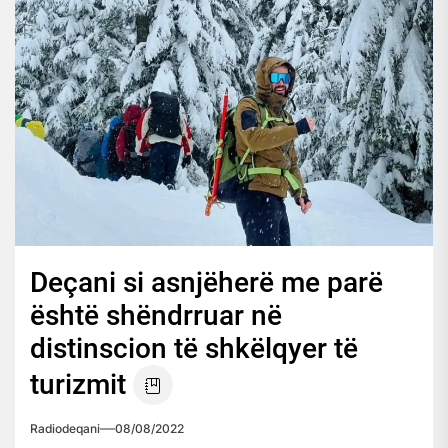
Deçani si asnjëherë me parë
është shëndrruar në
distinscion të shkëlqyer të
turizmit
Radiodeqani
08/08/2022