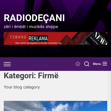
Skip
to
the
RADIODEÇANI
content
zëri i ëmbël i muzikës shqipe
Menu
Kategori:
Firmë
Your blog category