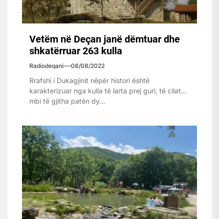
Vetëm në Deçan janë dëmtuar dhe
shkatërruar 263 kulla
Radiodeqani
08/08/2022
Rrafshi i Dukagjinit nëpër histori është
karakterizuar nga kulla të larta prej guri, të cilat
mbi të gjitha patën dy...