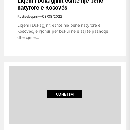
Liqeni i Dukagjinit është një perlë
natyrore e Kosovës
Radiodeqani
08/08/2022
Liqeni i Dukagjinit është një perlë natyrore e
Kosovës, e njohur për bukurinë e saj të pashoqe
dhe ujin e...
UDHËTIM