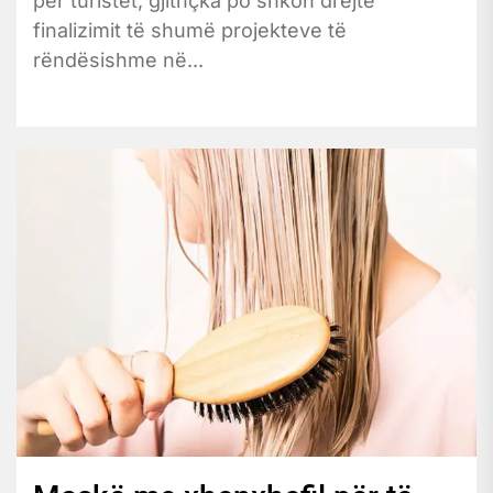
për turistët, gjithçka po shkon drejtë
finalizimit të shumë projekteve të
rëndësishme në...