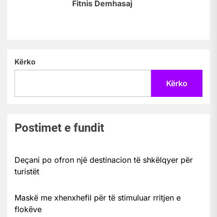
Fitnis Demhasaj
Kërko
Kërko
Postimet e fundit
Deçani po ofron një destinacion të shkëlqyer për
turistët
Maskë me xhenxhefil për të stimuluar rritjen e
flokëve