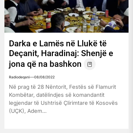
Darka e Lamës në Llukë të
Deçanit, Haradinaj: Shenjë e
jona që na bashkon
Radiodeqani
08/08/2022
Në prag të 28 Nëntorit, Festës së Flamurit
Kombëtar, datëlindjes së komandantit
legjendar të Ushtrisë Çlirimtare të Kosovës
(UÇK), Adem...