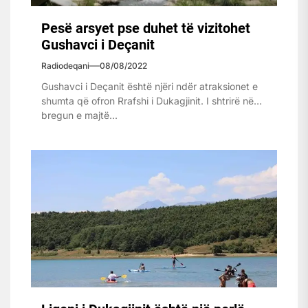
Pesë arsyet pse duhet të vizitohet
Gushavci i Deçanit
Radiodeqani
08/08/2022
Gushavci i Deçanit është njëri ndër atraksionet e
shumta që ofron Rrafshi i Dukagjinit. I shtrirë në
bregun e majtë...