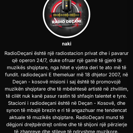
naki
RadioDeçani është një radiostacion privat dhe i pavarur
që operon 24/7, duke ofruar një gamë të gjerë të
muzikës shqiptare, nga hitet e vjetra deri te ato më të
fundit. radiodeçani E themeluar më 18 dhjetor 2007, në
Deçan - kosovë misioni i saj është të promovojë
muzikën shqiptare dhe të mbështesë artistë në zhvillim,
të cilët nuk kanë pasur rastin të shfaqin talentet e tyre.
Stacioni i radiodeçani është në Deçan - Kosovë, dhe
synon të mbajë brezin e ri të angazhuar me tendencat
aktuale të muzikës shqiptare. RadioDeçani mund të
dëgjoni drejtpërdrejt online dhe të shijoni një përzierje
të zhanreve dhe stileve të ndryshme muzikore.