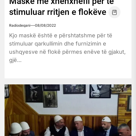
Maskë me xhenxhefil për të
stimuluar rritjen e flokëve
Radiodeqani
08/08/2022
Kjo maskë është e përshtatshme për të
stimuluar qarkullimin dhe furnizimin e
ushqyesve në flokë përmes enëve të gjakut,
gjë...